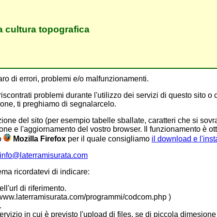
a cultura topografica
aro di errori, problemi e/o malfunzionamenti.
scontrati problemi durante l'utilizzo dei servizi di questo sito o 
one, ti preghiamo di segnalarcelo.
zione del sito (per esempio tabelle sballate, caratteri che si s
ersione e l'aggiornamento del vostro browser. Il funzionamento è o
o
Mozilla Firefox
per il quale consigliamo
il download e l'ins
info@laterramisurata.com
a ricordatevi di indicare:
l'url di riferimento.
//www.laterramisurata.com/programmi/codcom.php )
.
rvizio in cui è previsto l'upload di files, se di piccola dimesione