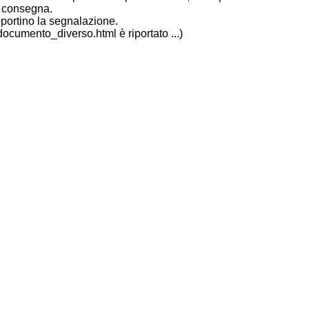
 consegna.
pportino la segnalazione.
ocumento_diverso.html è riportato ...)