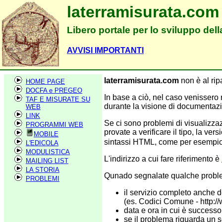
laterramisurata.com
Libero portale per lo sviluppo dell
AVVISI IMPORTANTI
laterramisurata.com
non è al rip
HOME PAGE
DOCFA e PREGEO
In base a ciò, nel caso venissero ri
TAF E MISURATE SU
durante la visione di documentazi
WEB
LINK
Se ci sono problemi di visualizza
PROGRAMMI WEB
provate a verificare il tipo, la v
MOBILE
sintassi HTML, come per esempi
L'EDICOLA
MODULISTICA
L'indirizzo a cui fare riferimento è
MAILING LIST
LA STORIA
Qunado segnalate qualche problem
PROBLEMI
il servizio completo anche del
(es. Codici Comune - http:
data e ora in cui è successo
se il problema riguarda un se